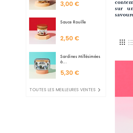
contem
3,00 €
sur u
savour
Sauce Rouille
2,50 €
Sardines Millésimées
à...
5,30 €

TOUTES LES MEILLEURES VENTES