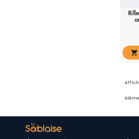
Rill
o

Affich
éléme