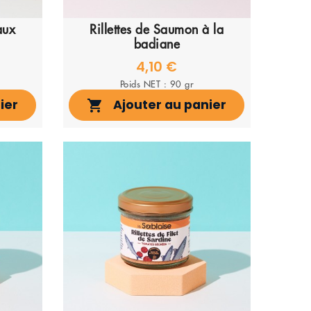
aux
Rillettes de Saumon à la
badiane
4,10 €
Poids NET : 90 gr
ier
Ajouter au panier
