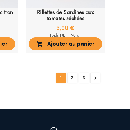
citron
Rillettes de Sardines aux
tomates séchées
3,90 €
Poids NET : 90 gr
ier
Ajouter au panier


1
2
3