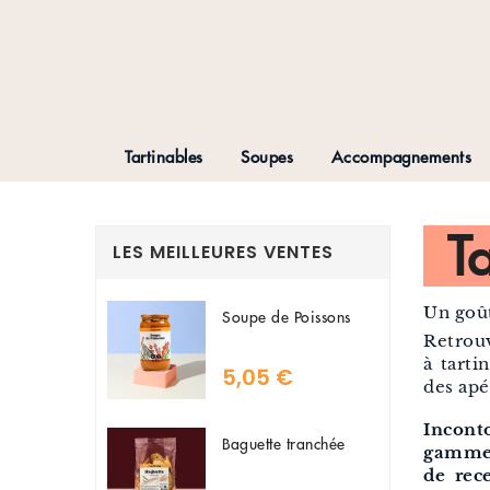
Tartinables
Soupes
Accompagnements
T
LES MEILLEURES VENTES
Un goût
Soupe de Poissons
Retrouv
à tarti
5,05 €
des apé
Incont
Baguette tranchée
gammes
de rec