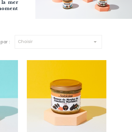
 la mer
moment

Choisir
 par :