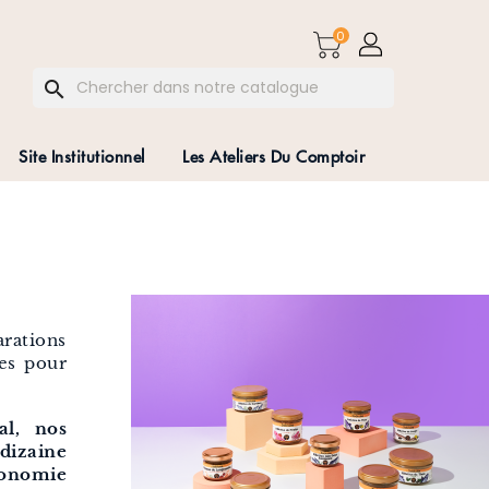
0
search
Site Institutionnel
Les Ateliers Du Comptoir
arations
tes pour
al, nos
dizaine
ronomie