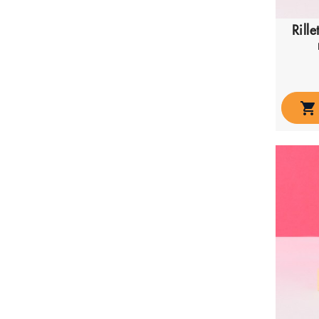
Rille
