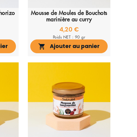
chorizo
Mousse de Moules de Bouchots
marinière au curry
4,20 €
Poids NET : 90 gr
ier
Ajouter au panier
